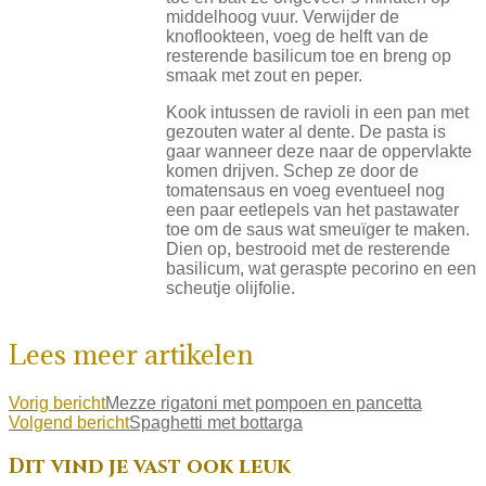
middelhoog vuur. Verwijder de
knoflookteen, voeg de helft van de
resterende basilicum toe en breng op
smaak met zout en peper.
Kook intussen de ravioli in een pan met
gezouten water al dente. De pasta is
gaar wanneer deze naar de oppervlakte
komen drijven. Schep ze door de
tomatensaus en voeg eventueel nog
een paar eetlepels van het pastawater
toe om de saus wat smeuïger te maken.
Dien op, bestrooid met de resterende
basilicum, wat geraspte pecorino en een
scheutje olijfolie.
Lees meer artikelen
Vorig bericht
Mezze rigatoni met pompoen en pancetta
Volgend bericht
Spaghetti met bottarga
Dit vind je vast ook leuk