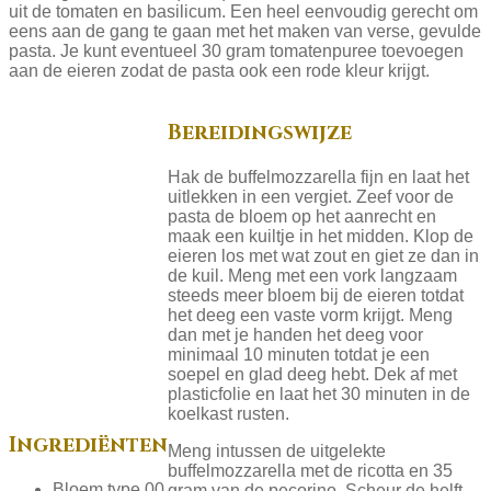
uit de tomaten en basilicum. Een heel eenvoudig gerecht om
eens aan de gang te gaan met het maken van verse, gevulde
pasta. Je kunt eventueel 30 gram tomatenpuree toevoegen
aan de eieren zodat de pasta ook een rode kleur krijgt.
Bereidingswijze
Hak de buffelmozzarella fijn en laat het
uitlekken in een vergiet. Zeef voor de
pasta de bloem op het aanrecht en
maak een kuiltje in het midden. Klop de
eieren los met wat zout en giet ze dan in
de kuil. Meng met een vork langzaam
steeds meer bloem bij de eieren totdat
het deeg een vaste vorm krijgt. Meng
dan met je handen het deeg voor
minimaal 10 minuten totdat je een
soepel en glad deeg hebt. Dek af met
plasticfolie en laat het 30 minuten in de
koelkast rusten.
Ingrediënten
Meng intussen de uitgelekte
buffelmozzarella met de ricotta en 35
Bloem type 00
gram van de pecorino. Scheur de helft