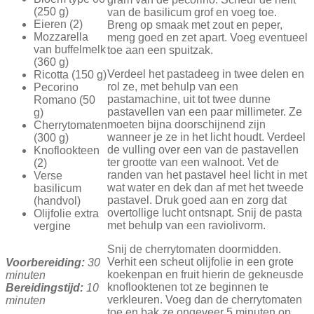
(250 g)
van de basilicum grof en voeg toe.
Eieren (2)
Breng op smaak met zout en peper,
Mozzarella
meng goed en zet apart. Voeg eventueel
van buffelmelk
toe aan een spuitzak.
(360 g)
Verdeel het pastadeeg in twee delen en
Ricotta (150 g)
rol ze, met behulp van een
Pecorino
pastamachine, uit tot twee dunne
Romano (50
pastavellen van een paar millimeter. Ze
g)
moeten bijna doorschijnend zijn
Cherrytomaten
wanneer je ze in het licht houdt. Verdeel
(300 g)
de vulling over een van de pastavellen
Knoflookteen
ter grootte van een walnoot. Vet de
(2)
randen van het pastavel heel licht in met
Verse
wat water en dek dan af met het tweede
basilicum
pastavel. Druk goed aan en zorg dat
(handvol)
overtollige lucht ontsnapt. Snij de pasta
Olijfolie extra
met behulp van een raviolivorm.
vergine
Snij de cherrytomaten doormidden.
Verhit een scheut olijfolie in een grote
Voorbereiding:
30
koekenpan en fruit hierin de gekneusde
minuten
knoflooktenen tot ze beginnen te
Bereidingstijd:
10
verkleuren. Voeg dan de cherrytomaten
minuten
toe en bak ze ongeveer 5 minuten op